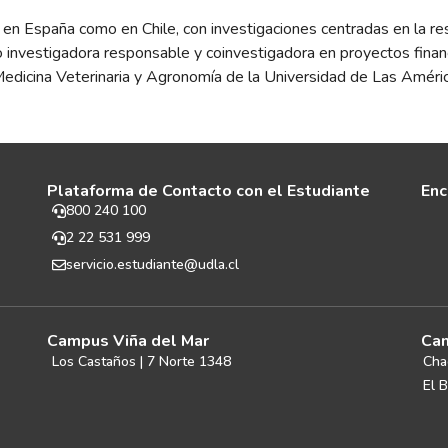
o en España como en Chile, con investigaciones centradas en la 
omo investigadora responsable y coinvestigadora en proyectos fi
Medicina Veterinaria y Agronomía de la Universidad de Las Amér
Plataforma de Contacto con el Estudiante
Enc
800 240 100
2 22 531 999
servicio.estudiante@udla.cl
Campus Viña del Mar
Cam
Los Castaños | 7 Norte 1348
Cha
El B